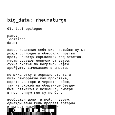
big_data: rheumaturge
01. lost epilogue
name:
location:
date:
здесь изъяснил себя окончившийся путь:
дождь обглодал и обессилил прутья
врат, некогда скрывавших сад ответов.
кусты сосудов лопнули от ветра,
сухие листья по багряной нефти
дрейфуют, вымокающие в смерти.
по щиколотку в зеркале стоять и
пить геморрагию как проклятье,
подставив горсти черноте небес,
так непохожей на обещанную бездну,
быть оттиском с незнания, смотря
в горячечную глотку ноября,
воображая шепот в ней. я верую,
однажды алый гель прорвет артерию
и вымоет лаку▒██d▓▒▒████¬
▒██▒ █ █▒ █ {▓ п▒´▓ █
▓▓▒▓▓
▓▓▓
▓
▓
▓█▓▓░▓▓▓█▓█▒▓▓