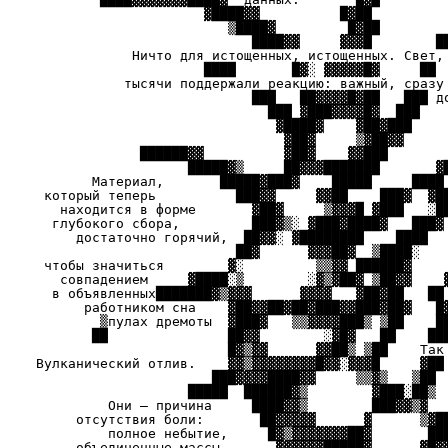
▓████▓▓ █
▒████▓ █▓█
████▓▓ ▓▓▓█ █
Ничто для истощенных, истощенны
████ █▓░ ▓▓▓▓▓█▓ █
тысячи поддержали реакцию: важный,
███ ██▓▓▓▓█▓██ ███ д
███ ▓███▓▓▓▓█▓ ███
▓████▓ ▓██▓███ ████
▓██▓ ▒▓██▓▓ █▓ ░███▓▓
██████▓▓ ▓██▓ ▓▓███ ▓░
█████▓▒ ██▓▓▓███████ ▓██
Материал, █████▓███▓ █████ ████ ▓█
который теперь ███▓▓ ▓▓██ ███▓ ▓█████
находится в форме ▓██▓ ▒▓▓▓█ ▓███
глубокого сбора, ███▓▒░ ▓███▓███
достаточно горячий, ██▓▓░ ▓███████
██▓ ▓▓▓██▓ ▒████░ ▓▓░▒▓██
чтобы значиться ▓░ ▒▒▓▓ ████
совпадением ▓████░▒ ░▓▒▓██▓ ▒
в объявленных███████▓▒▓▓▓ ▓▓▓▓ ▓
работником сна ▓██▓▓██▓██▓███▓▓█
▒пулах дремоты ▓███▓ ▒▒▓▓▓▓██
██ ██▓▓ ░▓█▓ ██ ███ ▓█▓ 
█▓▒▓▓ ▓▓██▒ ▒██ Так мно
Вулканический отлив. ▓▓▒▓▓▓▓▓▓▓▓█▓▓░▓
███▓▓▓▓████▓▓ ▒▒▓▒ ▒██ ██████
█████ ██████▓▒ ▓███░██▒ ▓█
Они — причина ████▓▓▒ ███▓▓▒
отсутствия боли: ██▓▓▓▓▓ ▓ ▒▓█
полное небытие, █▓▒▓▓▓▓▓▓▓██▓ 
объединенные массы ▓▓▓▓▓▓█████