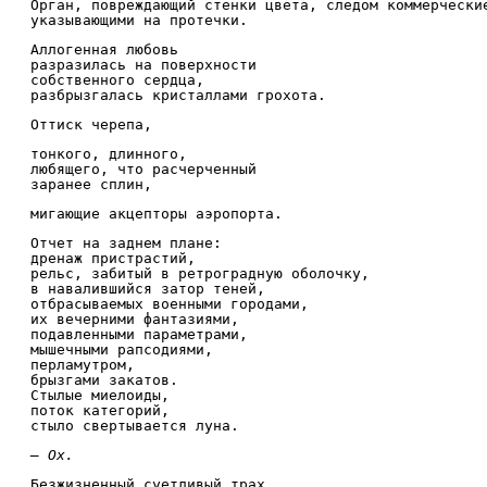
Орган, повреждающий стенки цвета, следом коммерчески
указывающими на протечки.
Аллогенная любовь
разразилась на поверхности
собственного сердца,
разбрызгалась кристаллами грохота.
Оттиск черепа,
тонкого, длинного,
любящего, что расчерченный
заранее сплин,
мигающие акцепторы аэропорта.
Отчет на заднем плане:
дренаж пристрастий,
рельс, забитый в ретроградную оболочку,
в навалившийся затор теней,
отбрасываемых военными городами,
их вечерними фантазиями,
подавленными параметрами,
мышечными рапсодиями,
перламутром,
брызгами закатов.
Стылые миелоиды,
поток категорий,
стыло свертывается луна.
— Ох.
Безжизненный суетливый трах,