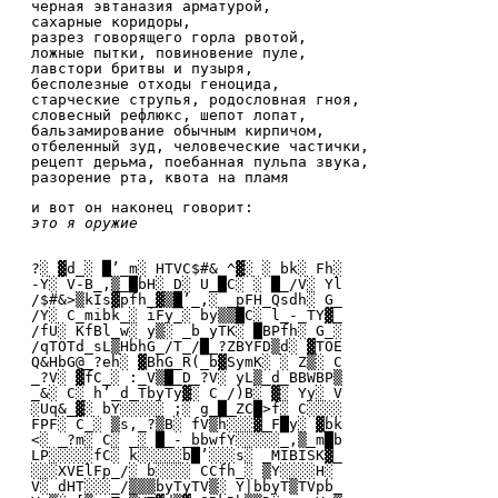
черная эвтаназия арматурой,
сахарные коридоры,
разрез говорящего горла рвотой,
ложные пытки, повиновение пуле,
лавстори бритвы и пузыря,
бесполезные отходы геноцида,
старческие струпья, родословная гноя,
словесный рефлюкс, шепот лопат,
бальзамирование обычным кирпичом,
отбеленный зуд, человеческие частички,
рецепт дерьма, поебанная пульпа звука,
разорение рта, квота на пламя
и вот он наконец говорит:
это я оружие
?░ ▓d_░ █’_m░ HTVC$#&_^▓░ ░ bk░ Fh░
-Y░ V-B_,▒_█bH░ D░ U_█C░ ░ █_/V░ Yl
/$#&>▒kIs▓pfh_▓▒█’_,░ _pFH_Qsdh░ G_
/Y░ C_mibk_░ iFy_░ by▒▒█C░ l_-_TY▓_
/fU░ KfBl_w░ y▒░ _b_yTK░ █BPfh░ G_░
/qTOTd_sL▒HbhG_/T_/█_?ZBYFD▒d░ ▓TOE
Q&HbG@_?eh░ ▓BhG_R(_b▓SymK░ ░ Z▒░ C
_?V░ ▓fC_░ :_V▒█_D_?V░ yL▒_d_BBWBP▒
_&░ C░ h’_d_TbyTy▓░ C_/)B░ ▓░ Yy░ V
░Uq&_▓░ bY░░░░░ ;░ g_█_ZC█>f░ C░░░░
FPF░ C_░ ▒s,_?▒B░ fV▒h░░░▓_F█y░ ▓bk
<░ _?m░ C░ _░ █_-_bbwfY░░░░░_,▒_m█b
LP░░░░░fC░ k░░░░░b█’░░░s░ _MIBISK▓_
░░░XVElFp_/░ b░░░░ CCfh_░ ▒Y░░░░H░
V░ dHT░░░_/▒▒▒byTyTV▒░ Y|bbyT▒TVpb_