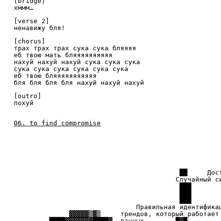
[bridge]
хммм…
[verse 2]
ненавижу бля!
[chorus]
трах трах трах сука сука бляяяя
еб твою мать бляяяяяяяяяя
нахуй нахуй нахуй сука сука сука
сука сука сука сука сука сука
еб твою бляяяяяяяяяяя
бля бля бля бля нахуй нахуй нахуй
[outro]
похуй
06. to find compromise
██ Доступ, степень депрес
Случайный синдром в кн
███ от
█
█
Правильная идентификац
▓▓▓▓▓▒▓▒ трендов, который р
████▓▓▓▓▓▓▓███