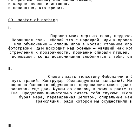
и каждое нелепо и истошно,
и непонятно, кто кричит.
09. master of nothing
Ⅰ.
Паралич моих мертвых слов, неудача
Первичная соль: «Делай это с надеждой, иди к пропов
или объяснение — сплошь игра в кости; странное опр
фотографии, дым восходит над осенью — увядший мак ко
стремления к прозрачности, познание спирали птицей, 
всплывают, когда воспоминания влюбляются в тебя: оп
Ⅱ.
Снова лизать гильотину Фибоначчи в 
гнуть гравий. Контрудар (безвоздушными пальцами). Мо
порогов базового обдуманного предложения может даже
завязал, еще два. Куклы со слогом, к чему в рвоте т
Еще. Продолжаю внимательно лизать тебя слухом: «Сол
бурая мера, переваренная шепотом, спиральные ман
трансляция, ради которой мы осуществили в
го
Ⅲ.