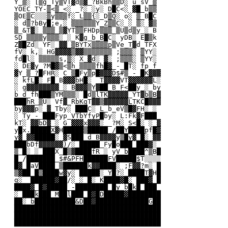
Y_▒░ [▒g_Ty▒VT▓d▒▓_?BkBh▒▒D░ u_sV_▒
YOEC_TY-▒<▒_<░ _?░ ░y░ D█C<░ ▓█_b▒▒
▒OE▒C░░░▒y▒▒▒f░ L▒▒{░_D▒Q░ o░ ▒_B█C
░ d▒?bBy█;e,░ ▒▒▒▒▒▒Y_Z▒▒C░ ░ ▒░ ▓▒
▒_&T▓░ ▒▒▒_▒▓YT▒▒FHDp▒▒▒_▒U▒d▒y_░ B
SD_▒▒▒▒y▒▒▒░ ░ K▓g_b_B█C░ yDB░ E▓▒k
Z▓█Zd░ YF░ ▓▓_▒BYTx▒▒▒▒p▒Ve_T▓d_TFX
fV░ k,░ HG▓▓▓▓▒▓▓▒▒▒▒▒▒▒ ;▒▒▒░ ▒YY░
fd█l░ ▒▒▒▒▒s,▒░ X_▓d░ ▓░ ;▒▒▒░ ▒YY░
░ DE▓y_?M█▓▒<▒h_▒▒▒▒fh█▓_-_█T░ fp_f_
▓Y_▒_?█FHR░ C_▒█Fy▒p█▓▓▓D$#▒_-_█K▓▓▓
░ kfL█░ F█_B▓▓▓bH█░ _T▓▓▓▓VT▓▓▓▓▓▓L░
░ g▓▓▓▓▓▓▓▓_░ B▓▓▓▒Y▓██_B_F<██y_░ by
b_d_fh███▒YM▒▒▒░ █d▒lTK▓▓▓▓▓_YT▓b▒B▓
███hR_▒U░ Vf▓_RbKgT▓▓▒▓▓▓▓▓▓LTKC█▓▓▓
by▓▓▓p░ ▓_Tby░ ███C░ L_b_eV▒█▓FH░ ░
░ Ty_-_███Fyp_VTbYfyP█by░ L:Fk▓F███_
kT░ ▓▓bD▓_░ G_▓▓▓x▓▓▓░ _?M░ S<█░ ░ ▓
y█x.█████X▓H█████▒█████_/██Y████pf█▓
y▓_▓▓█████░ ▓S███_d_B▓▓▓▓y▒█y▓_█░ ▓▓
███bDf▓▓▓▓▓▓)/░ █████_Fy█o███_███▓░
▒_█░ ░ ███X_█▒▓████fR_░ yV_b████^▒B█
█_/███████_$#&PFH██████FV█████$T░░░░
█▓_█aV████_▒██████k▓▓████░ ;F▓▓?m░ █
▒▓██_█▒████w▓y░ █████░ Y█?░ ████T▓H█
g░ _██████▓██/░ ░ █░ K████▓█░ ███▓_█
████▓_█▓█████_-████████_█y_b█k█_███_
░ ███k███_M██l███_█▓█D█████▓████████
██░ b██████████&D██▓█████████████G██
████████████████████████████████████
████████████████████████████████████
████████████████████████████████████