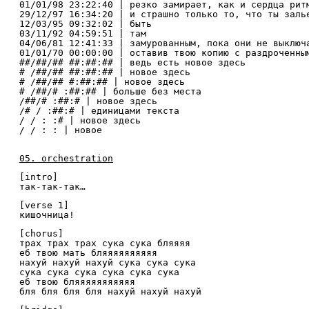
01/01/98 23:22:40 | резко замирает, как и сердца рит
29/12/97 16:34:20 | и страшно только то, что ты заль
12/03/95 09:32:02 | быть
03/11/92 04:59:51 | там
04/06/81 12:41:33 | замурованным, пока они не выключ
01/01/70 00:00:00 | оставив твою копию с раздроченны
##/##/## ##:##:## | ведь есть новое здесь
# /##/## ##:##:## | новое здесь
# /##/## #:##:## | новое здесь
# /##/# :##:## | больше без места
/##/# :##:# | новое здесь
/# / :##:# | единицами текста
/ / : :# | новое здесь
/ / : : | новое
05. orchestration
[intro]
так-так-так…
[verse 1]
кишочница!
[chorus]
трах трах трах сука сука бляяяя
еб твою мать бляяяяяяяяяя
нахуй нахуй нахуй сука сука сука
сука сука сука сука сука сука
еб твою бляяяяяяяяяяя
бля бля бля бля нахуй нахуй нахуй