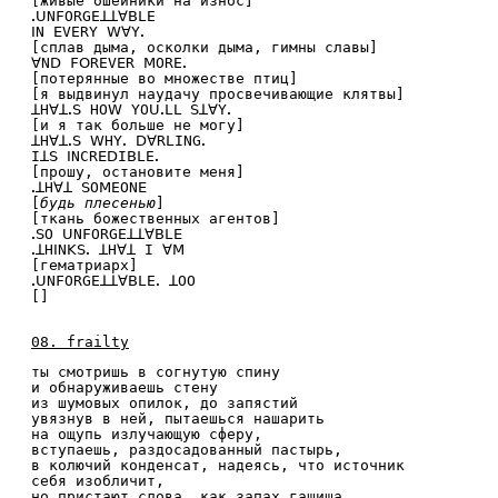
[живые ошейники на износ]
ꓸꓴNFORGEꓕꓕꓯꓐLE
ꓲN ꓰVERY ꓪꓯYꓸ
[сплав дыма, осколки дыма, гимны славы]
ꓯNꓓ FꓳREVꓰR ꓟOREꓸ
[потерянные во множестве птиц]
[я выдвинул наудачу просвечивающие клятвы]
ꓕHꓯꓕꓸꓢ HOꓪ YOꓴꓸLꓡ ꓢꓕꓯYꓸ
[и я так больше не могу]
ꓕHꓯꓕꓸꓢ ꓪHYꓸ ꓓꓯRLINGꓸ
Iꓕꓢ ꓲNCRꓰꓓIꓐLEꓸ
[прошу, остановите меня]
ꓸꓕHꓯꓕ ꓢOꓟEONꓰ
[
будь плесенью
]
[ткань божественных агентов]
ꓸꓢO ꓴNFORGEꓕꓕꓯꓐLꓰ
ꓸꓕHꓲNꓗꓢꓸ ꓕHꓯꓕ I ꓯꓟ
[гематриарх]
ꓸꓴNFORGEꓕꓕꓯꓐLEꓸ ꓕOO
[]
08. frailty
ты смотришь в согнутую спину
и обнаруживаешь стену
из шумовых опилок, до запястий
увязнув в ней, пытаешься нашарить
на ощупь излучающую сферу,
вступаешь, раздосадованный пастырь,
в колючий конденсат, надеясь, что источник
себя изобличит,
но пристают слова, как запах гашиша,