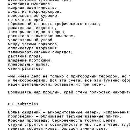
доминанта молчания,
ядерная идентичность,
дождь из некромаркеров,
поверхностное курение,
поток категорий,
сброшенный с высоты трофического страха,
дыхательная жидкость,
трекеры пептидного порно,
распятого в выставочном зале,
увлекательный ущерб
между часами поджогов,
аппликатура вторжения
таламокортикальных снарядов,
растяжка плода,
владение протоками,
плевральный выпот,
отеки раскатов:
«Мы имеем дело не только с пригородным террором, но 
и лейкоброкерами. Вся эта суета, все эти туманно сфо
нашей деятельности… оставьте их при себе».
Возвышаясь над прошлым, край стены полностью находит
03. subtitles
Волна ожиданий — аккредитованные матери, испражнения
проповедями — облизывает текучие язвенные плитки.
Красная проповедь: бесконечность горячих цепей,
струны струятся в совокупность иглы, где в чаше, глу
пенится собачья кровь. Большой зимний свет: