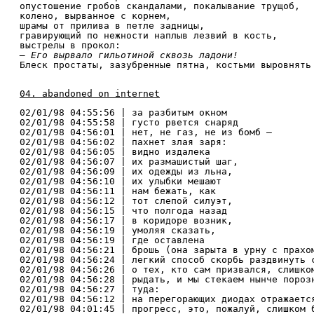
опустошение гробов скандалами, покалывание трущоб,
колено, вырванное с корнем,
шрамы от прилива в петле задницы,
гравирующий по нежности наплыв лезвий в кость,
выстрелы в прокол:
— Его вырвало гильотиной сквозь ладони!
Блеск простаты, зазубренные пятна, костьми выровнять
04. abandoned on internet
02/01/98 04:55:56 | за разбитым окном
02/01/98 04:55:58 | густо рвется снаряд
02/01/98 04:56:01 | нет, не газ, не из бомб —
02/01/98 04:56:02 | пахнет злая заря:
02/01/98 04:56:05 | видно издалека
02/01/98 04:56:07 | их размашистый шаг,
02/01/98 04:56:09 | их одежды из льна,
02/01/98 04:56:10 | их улыбки мешают
02/01/98 04:56:11 | нам бежать, как
02/01/98 04:56:12 | тот слепой силуэт,
02/01/98 04:56:15 | что полгода назад
02/01/98 04:56:17 | в коридоре возник,
02/01/98 04:56:19 | умоляя сказать,
02/01/98 04:56:19 | где оставлена
02/01/98 04:56:21 | брошь (она зарыта в урну с прахо
02/01/98 04:56:24 | легкий способ скорбь раздвинуть 
02/01/98 04:56:26 | о тех, кто сам призвался, слишко
02/01/98 04:56:28 | рыдать, и мы стекаем нынче пороз
02/01/98 04:56:27 | туда:
02/01/98 04:56:12 | на перегорающих диодах отражаетс
02/01/98 04:01:45 | прогресс, это, пожалуй, слишком 