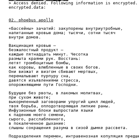
> Access denied. Following information is encrypted.
encrypted.data:
02. phoebus apollo
«Бассейны» зачатий: закупорены внутриутробные,
напитанные кровью дома; тысячи, сотни тысяч
внутри домов.
Вакцинация кровью —
безжалостный продукт —
каждые пятнадцать минут. Чесотка
размыта краями рук. Восстань:
летят тромбоцитные бомбы,
как коровы, влюбленные в своих богов.
Они визжат и визгом сбивают мертвых,
перемалывают пурпуру сна,
давятся изъявлениями стресса,
опорожняющими пути Господни.
Будущее без рвоты, в лакомых молитвах,
при сухом животе;
выкормленный заговорами упругий цикл людей,
твоя борьба, оплодотворяющая липкие раны.
Инфузионные блоки выпростали языки
к падению моего семени,
сырого, расслабленного,
в покалеченное дыхание:
слышны сокращения разума в сизой дымке рассвета.
Подразделения перемен, интравенозная копуляция предш