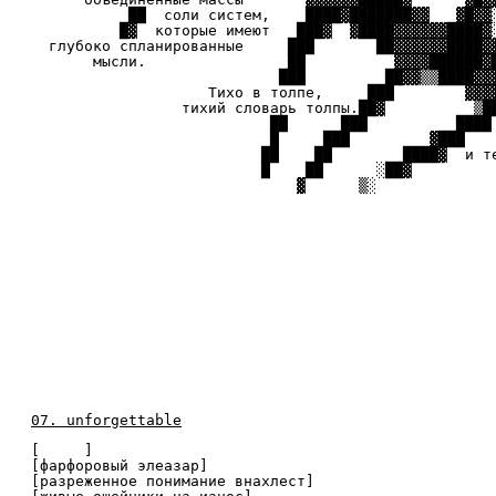
██ соли систем, ████▓█████
█▓ которые имеют ███▓ ▓████▓▓▓
глубоко спланированные ███ ██▓▓▓▓
мысли. ██ ▓▓▓▓██████▓██▓█▓
███ ██▓▓▒▒████▓▓▓▓▓▓▓▓
Тихо в толпе, ███ ▓▓▓▓▒▓
тихий словарь толпы.██▓ ▒█
██ ███ ███
█ ███ ▓███ В молельной 
██ ██ ████▓ и театры эпилепс
█ ██ ░██▓ графитовы
▓ ▒░ ██ овещес
▓█
█
Ли
07. unforgettable
[ ]
[фарфоровый элеазар]
[разреженное понимание внахлест]